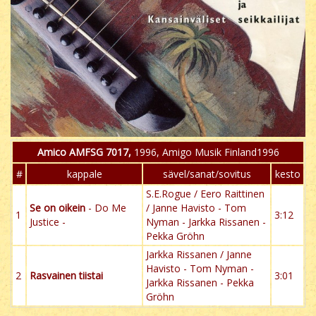
Amico AMFSG 7017,
1996, Amigo Musik Finland1996
#
kappale
sävel/sanat/sovitus
kesto
S.E.Rogue / Eero Raittinen
Se on oikein
- Do Me
/ Janne Havisto - Tom
1
3:12
Justice -
Nyman - Jarkka Rissanen -
Pekka Gröhn
Jarkka Rissanen / Janne
Havisto - Tom Nyman -
2
Rasvainen tiistai
3:01
Jarkka Rissanen - Pekka
Gröhn