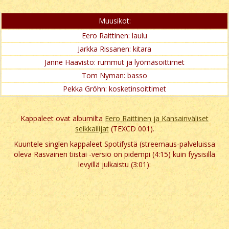
Muusikot:
Eero Raittinen: laulu
Jarkka Rissanen: kitara
Janne Haavisto: rummut ja lyömäsoittimet
Tom Nyman: basso
Pekka Gröhn: kosketinsoittimet
Kappaleet ovat albumilta
Eero Raittinen ja Kansainväliset
seikkailijat
(TEXCD 001).
Kuuntele singlen kappaleet Spotifystä (streemaus-palveluissa
oleva Rasvainen tiistai -versio on pidempi (4:15) kuin fyysisillä
levyillä julkaistu (3:01):