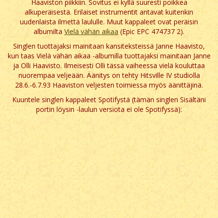
Haaviston piikkiin. Sovitus ei kyllä suuresti poikkea
alkuperäisestä. Erilaiset instrumentit antavat kuitenkin
uudenlaista ilmettä laululle. Muut kappaleet ovat peräisin
albumilta
Vielä vähän aikaa
(Epic EPC 474737 2).
Singlen tuottajaksi mainitaan kansiteksteissä Janne Haavisto,
kun taas Vielä vähän aikaa -albumilla tuottajaksi mainitaan Janne
ja Olli Haavisto. Ilmeisesti Olli tässä vaiheessa vielä kouluttaa
nuorempaa veljeään. Äänitys on tehty Hitsville IV studiolla
28.6.-6.7.93 Haaviston veljesten toimiessa myös äänittäjinä.
Kuuntele singlen kappaleet Spotifystä (tämän singlen Sisältäni
portin löysin -laulun versiota ei ole Spotifyssä):