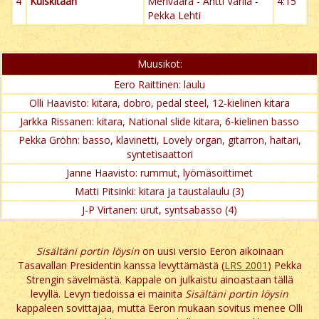
4
Kuiskitaan
Merivaara - Antti Varila -
4:15
Pekka Lehti
Muusikot:
Eero Raittinen: laulu
Olli Haavisto: kitara, dobro, pedal steel, 12-kielinen kitara
Jarkka Rissanen: kitara, National slide kitara, 6-kielinen basso
Pekka Gröhn: basso, klavinetti, Lovely organ, gitarron, haitari,
syntetisaattori
Janne Haavisto: rummut, lyömäsoittimet
Matti Pitsinki: kitara ja taustalaulu (3)
J-P Virtanen: urut, syntsabasso (4)
Sisältäni portin löysin
on uusi versio Eeron aikoinaan
Tasavallan Presidentin kanssa levyttämästä (
LRS 2001
) Pekka
Strengin sävelmästä. Kappale on julkaistu ainoastaan tällä
levyllä. Levyn tiedoissa ei mainita
Sisältäni portin löysin
kappaleen sovittajaa, mutta Eeron mukaan sovitus menee Olli