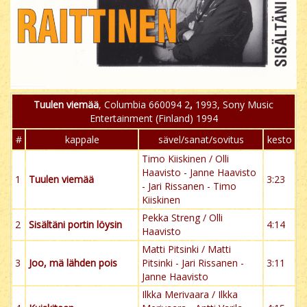
Tuulen viemää
, Columbia 660094 2
,
1993, Sony Music
Entertainment (Finland) 1994
#
kappale
sävel/sanat/sovitus
kesto
Timo Kiiskinen / Olli
Haavisto - Janne Haavisto
1
Tuulen viemää
3:23
- Jari Rissanen - Timo
Kiiskinen
Pekka Streng / Olli
2
Sisältäni portin löysin
4:14
Haavisto
Matti Pitsinki / Matti
3
Joo, mä lähden pois
Pitsinki - Jari Rissanen -
3:11
Janne Haavisto
Ilkka Merivaara / Ilkka