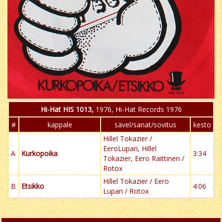
Hi-Hat HIS 1013,
1976, Hi-Hat Records 1976
#
kappale
sävel/sanat/sovitus
kesto
Hillel Tokazier /
EeroLupari, Hillel
A
Kurkopoika
3:34
Tokazier, Eero Raittinen /
Rotox
Hillel Tokazier / Eero
B
Etsikko
4:06
Lupari / Rotox