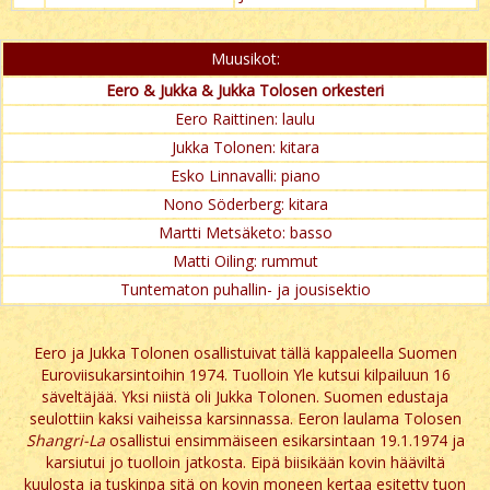
Muusikot:
Eero & Jukka & Jukka Tolosen orkesteri
Eero Raittinen: laulu
Jukka Tolonen: kitara
Esko Linnavalli: piano
Nono Söderberg: kitara
Martti Metsäketo: basso
Matti Oiling: rummut
Tuntematon puhallin- ja jousisektio
Eero ja Jukka Tolonen osallistuivat tällä kappaleella Suomen
Euroviisukarsintoihin 1974. Tuolloin Yle kutsui kilpailuun 16
säveltäjää. Yksi niistä oli Jukka Tolonen. Suomen edustaja
seulottiin kaksi vaiheissa karsinnassa. Eeron laulama Tolosen
Shangri-La
osallistui ensimmäiseen esikarsintaan 19.1.1974 ja
karsiutui jo tuolloin jatkosta. Eipä biisikään kovin hääviltä
kuulosta ja tuskinpa sitä on kovin moneen kertaa esitetty tuon