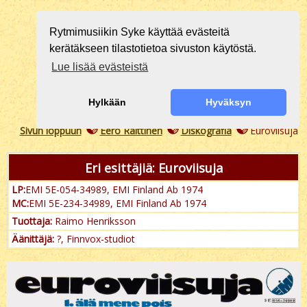
Rytmimusiikin Syke käyttää evästeitä
kerätäkseen tilastotietoa sivuston käytöstä.
Lue lisää evästeistä
Hylkään
Hyväksyn
Sivun loppuun
Eero Raittinen
Diskografia
Euroviisuja
Eri esittäjiä: Euroviisuja
LP:
EMI 5E-054-34989, EMI Finland Ab 1974
MC:
EMI 5E-234-34989, EMI Finland Ab 1974
Tuottaja:
Raimo Henriksson
Äänittäjä:
?, Finnvox-studiot