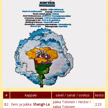
#
kappale
sävel / sanat / sovitus
kesto
Jukka Tolonen / Hector /
B2
Eero ja Jukka:
Shangri-La
2:23
Jukka Tolonen