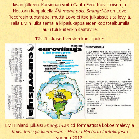
kisan jälkeen. Karsinnan voitti Carita Eero Koivistoisen ja
Hectorin kappaleella
Älä mene pois
.
Shangri-La
on Love
Recordsin tuotantoa, mutta Love ei itse julkaissut sitä levyllä.
Tällä EMIn julkaisemalla kilpailukappaleiden koostealbumilla
laulu tuli kuitenkin saataville.
Tässä c-kasettiversion kansilipuke:
EMI Finland julkaisi
Shangri-Lan
cd-formaatissa kokoelmalevyllä
Kaksi lensi yli käenpesän - Helmiä Hectorin laulukirjasta
vuonna 2012.