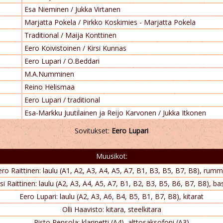
Esa Nieminen / Jukka Virtanen
Marjatta Pokela / Pirkko Koskimies - Marjatta Pokela
Traditional / Maija Konttinen
Eero Koivistoinen / Kirsi Kunnas
Eero Lupari / O.Beddari
M.A.Numminen
Reino Helismaa
Eero Lupari / traditional
Esa-Markku Juutilainen ja Reijo Karvonen / Jukka Itkonen
Sovitukset:
Eero Lupari
Muusikot:
ero Raittinen: laulu (A1, A2, A3, A4, A5, A7, B1, B3, B5, B7, B8), rumm
si Raittinen: laulu (A2, A3, A4, A5, A7, B1, B2, B3, B5, B6, B7, B8), b
Eero Lupari: laulu (A2, A3, A6, B4, B5, B1, B7, B8), kitarat
Olli Haavisto: kitara, steelkitara
Risto Pensola: klarinetti (A4), alttosaksofoni (A3)