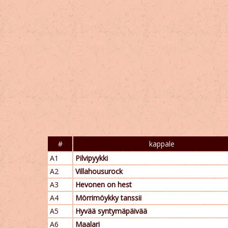
#
kappale
A1
Pilvipyykki
A2
Villahousurock
A3
Hevonen on hest
A4
Mörrimöykky tanssii
A5
Hyvää syntymäpäivää
A6
Maalari