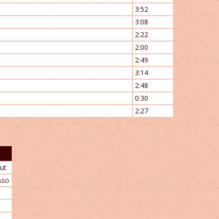
3:52
3:08
2:22
2:00
2:49
3:14
2:48
0:30
2:27
ut
asso