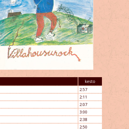
kesto
2:57
2:11
2:07
3:00
2:38
2:50