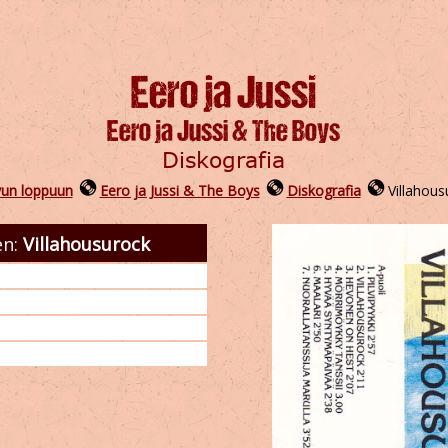
vun loppuun
Eero ja Jussi & The Boys
Diskografia
Villahous
en:
Villahousurock