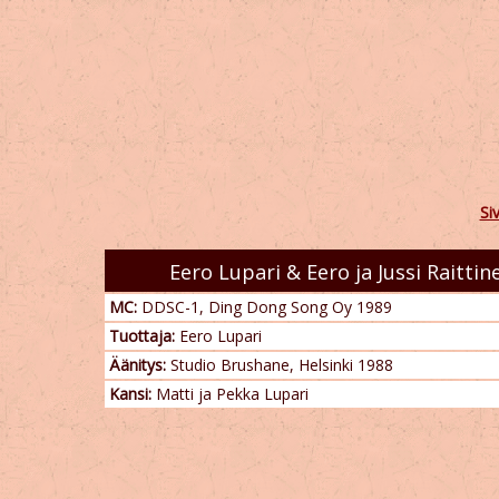
Si
Eero Lupari & Eero ja Jussi Raittin
MC:
DDSC-1, Ding Dong Song Oy 1989
Tuottaja:
Eero Lupari
Äänitys:
Studio Brushane, Helsinki 1988
Kansi:
Matti ja Pekka Lupari