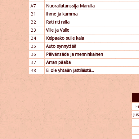
A7
Nuorallatanssija Marulla
B1
Ihme ja kumma
B2
Rati riti ralla
B3
Ville ja Valle
B4
Kelpaako sulle kala
B5
Auto synnyttää
B6
Päivänsäde ja menninkäinen
B7
Ärrän päältä
B8
Ei ole yhtään jättiläistä...
E
Jus