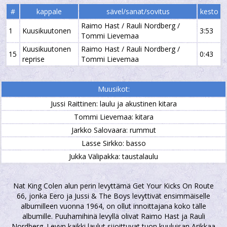
#
kappale
sävel/sanat/sovitus
kesto
Raimo Hast / Rauli Nordberg /
1
Kuusikuutonen
3:53
Tommi Lievemaa
Kuusikuutonen
Raimo Hast / Rauli Nordberg /
15
0:43
reprise
Tommi Lievemaa
Muusikot:
Jussi Raittinen: laulu ja akustinen kitara
Tommi Lievemaa: kitara
Jarkko Salovaara: rummut
Lasse Sirkko: basso
Jukka Välipakka: taustalaulu
Nat King Colen alun perin levyttämä Get Your Kicks On Route
66, jonka Eero ja Jussi & The Boys levyttivät ensimmäiselle
albumilleen vuonna 1964, on ollut innoittajana koko tälle
albumille. Puuhamihinä levyllä olivat Raimo Hast ja Rauli
Nordberg. Levyn kaikki laulut sijoittuvat tuon kuuluisan Arikkaa