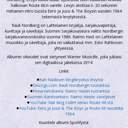
halkovan Route 66:n varelle. Levyn aloittaa n. 20 sekunnin
mittainen intro tuosta Eero ja Jussi & The Boysin vuoden 1964
tekemästä levytyksestä.
Rauli Nordberg on Lahtelainen kirjailija, sarjakuvapiirtäjä,
kuvittaja ja säveltäjä. Suomen Sarjakuvaseura valitsi Nordbergin
sarjakuvaneuvokseksi vuonna 1986. Raimo Hast on Lahtelainen
muusikko ja säveltäjä, joka on vaikuttanut mm. Esko Rahkosen
yhtyeessä.
Albumin oikeudet ovat siirtyneet Warner Musicille, joka julkaisi
sen digitaalissa jakeluissa 2014.
Linkit:
Kari Naskisen blogikirjoitus levystä
Discogs.com: Rauli Nordbergin tuotantoa
Finna-tietokanta: Raimo Hastin tuotantoa
Suomen Äänitearkisto: Raimo Hastin sävelykset
YouTube: Nat King Colen veriso Route 66:stä
YouTube: Eero ja Jussi & The Boys ja Route 66 vuodelta
1964
Kuuntele albumi Spotifystä: