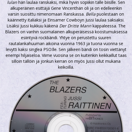
lulan
hän laulaa ranskaksi, mikä hyvin sopiikin tälle biisille. Sen
alkuperäinen esittäjä Gene Vincenthän oli ja on edelleenkin
varsin suosittu nimenomaan Ranskassa.
Bella
puolestaan on
käännetty italiaksi ja Einsamer Cowboyn Jussi laulaa saksaksi.
Lisäksi Jussi kukkuu käkenä
Der Dritte Mann
kappaleessa. The
Blazers on vanhin suomalainen alkuperäisessä koostumuksessa
esiintyvä rockbändi. Yhtye on perustettu suuren
rautalankahuuman aikoina vuonna 1963 ja tuona vuonna se
levytti kaksi singleä PSO:lle. Sen jälkeen bändi on tosin viettänyt
enempi hiljaiseloa. Viime vuosina se on kuitenkin keikkaillut taas
silloin tällöin ja jonkun kerran on myös Jussi ollut mukana
keikoilla.