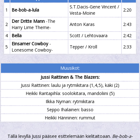
S.T.Dacis-Gene Vincent /
1
Be-bob-a-lula
2:20
Vesta-Moine
Der Dritte Mann
-The
2
Anton Karas
2:43
Harry Lime Theme-
4
Bella
Scott / Lehtovaara
2:42
Einsamer Cowboy
-
5
Tepper / Kroll
2:33
Lonesome Cowboy-
Muusikot:
Jussi Raittinen & The Blazers:
Jussi Raittinen: laulu ja rytmikitara (1,4,5), käki (2)
Heikki Rantapihla: soolokitara, mandoliini (5)
Ilkka Nyman: rytmikitara
Seppo Ihalainen: basso
Heikki Hänninen: rummut
Tällä levyllä Jussi pääsee esittelemään kielitaitoaan.
Be-bob-a-