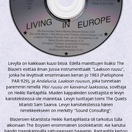
Levyllä on kaikkiaan kuusi biisiä. Edellä mainittujen lisäksi The
Blazers esittää ilman Jussia instrumenttaalit "Laakson ruusu",
jonka he levyttivät ensimmäisen kerran jo 1963 (Parlophone
PAR 929), ja
Andalucia
.
Laakson ruusun
, joka tunnetaan
paremmin nimellä
Yksi ruusu on kasvanut laaksossa
, sovittaja
on Heikki Rantapihla. Muiden kappaleiden sovittajista ei levyn
kansiteksteissä ole mainintaa. Levyn tuottajan toimi The Quiets
kitaristi Sam Saarva. Levyn kansiteksteissä hänen
nimekkeekseen on merkitty "Sound Consulting".
Blazersien kitaristista Heikki Rantapihlasta oli tarkoitus tulla
aikoinaan The Boysien ensimmäinen soolokitaristi. Aie kariutui
bändin treenikämpällä sattuneeseen haaveriin. Rantapihla kertoo