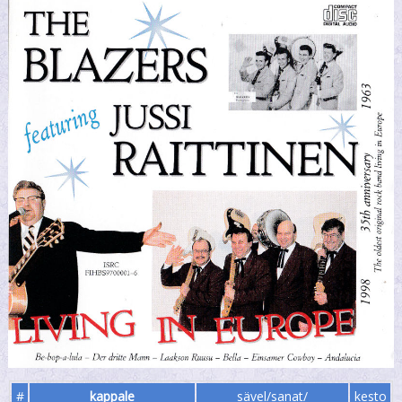
#
kappale
sävel/sanat/
kesto