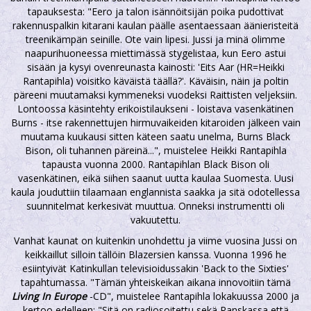
tapauksesta: "Eero ja talon isännöitsijän poika pudottivat
rakennuspalkin kitarani kaulan päälle asentaessaan äänieristeitä
treenikämpän seinille. Ote vain lipesi. Jussi ja minä olimme
naapurihuoneessa miettimässä stygelistaa, kun Eero astui
sisään ja kysyi ovenreunasta kainosti: 'Eits Aar (HR=Heikki
Rantapihla) voisitko käväistä täällä?'. Käväisin, näin ja poltin
päreeni muutamaksi kymmeneksi vuodeksi Raittisten veljeksiin.
Lontoossa käsintehty erikoistilaukseni - loistava vasenkätinen
Burns - itse rakennettujen hirmuvaikeiden kitaroiden jälkeen vain
muutama kuukausi sitten käteen saatu unelma, Burns Black
Bison, oli tuhannen päreinä...", muistelee Heikki Rantapihla
tapausta vuonna 2000. Rantapihlan Black Bison oli
vasenkätinen, eikä siihen saanut uutta kaulaa Suomesta. Uusi
kaula jouduttiin tilaamaan englannista saakka ja sitä odotellessa
suunnitelmat kerkesivät muuttua. Onneksi instrumentti oli
vakuutettu.
Vanhat kaunat on kuitenkin unohdettu ja viime vuosina Jussi on
keikkaillut silloin tällöin Blazersien kanssa. Vuonna 1996 he
esiintyivät Katinkullan televisioidussakin 'Back to the Sixties'
tapahtumassa. "Tämän yhteiskeikan aikana innovoitiin tämä
Living In Europe
-CD", muistelee Rantapihla lokakuussa 2000 ja
kertoo edelleen: "Sitä on radiosoitettu sekä Ranskassa että