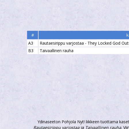
#
k
A3
Rautaesirippu varjostaa - They Locked God Outsi
B3
Taivaallinen rauha
Ydinaseeton Pohjola Nyt! liikkeen tuottama kaset
Rautaesirippu varjostaa
ja
Taivaallinen rauha
. Vi