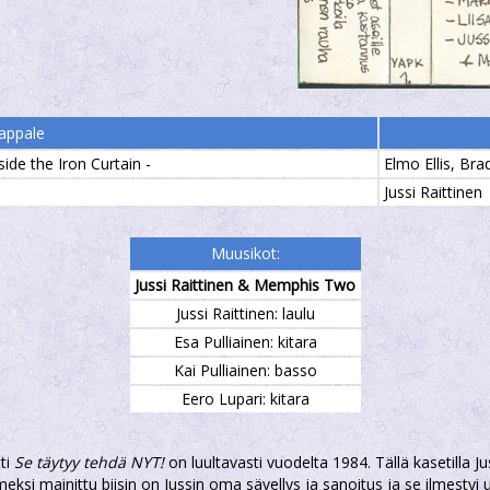
appale
de the Iron Curtain -
Elmo Ellis, Brad
Jussi Raittinen
Muusikot:
Jussi Raittinen & Memphis Two
Jussi Raittinen: laulu
Esa Pulliainen: kitara
Kai Pulliainen: basso
Eero Lupari: kitara
ti
Se täytyy tehdä NYT!
on luultavasti vuodelta 1984. Tällä kasetilla
imeksi mainittu biisin on Jussin oma sävellys ja sanoitus ja se ilmesty