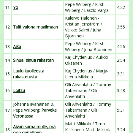
Pepe Willberg / Kirsti
11
Yö
4:22
Willberg / Laszlo Varga
Kalervo Halonen -
Kristian Jernström /
12
Tulit valona maailmaan
3:55
Veikko Salmi / Juha
Björninen
Pepe Willberg / Kirsti
13
Aika
4:56
Willberg / Juha Björninen
Kaj Chydenius / Aulikki
14
Sinua, sinua rakastan
2:54
Oksanen
Laulu kuolleesta
Kaj Chydenius / Marja-
15
3:31
rakastetusta
Leena Mikkola
Olli Ahvenlahti / Tommy
16
Loitsu
Tabermann / Olli
3:48
Ahvenlahti
Johanna Iivanainen &
Olli Ahvenlahti / Tommy
17
Pepe Willberg:
Parveke
Tabermann / Olli
5:31
Veronassa
Ahvenlahti
Matti Mikkola / Timo
Aivan sama mulle, mä
18
Kiiskinen / Matti Mikkola
3:24
oon onnellinen