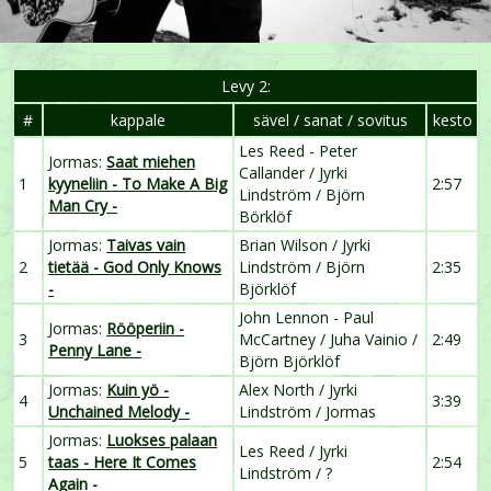
Levy 2:
#
kappale
sävel / sanat / sovitus
kesto
Les Reed - Peter
Jormas:
Saat miehen
Callander / Jyrki
1
kyyneliin - To Make A Big
2:57
Lindström / Björn
Man Cry -
Börklöf
Jormas:
Taivas vain
Brian Wilson / Jyrki
2
tietää - God Only Knows
Lindström / Björn
2:35
-
Björklöf
John Lennon - Paul
Jormas:
Rööperiin
-
3
McCartney / Juha Vainio /
2:49
Penny Lane -
Björn Björklöf
Jormas:
Kuin yö -
Alex North / Jyrki
4
3:39
Unchained Melody -
Lindström / Jormas
Jormas:
Luokses palaan
Les Reed / Jyrki
5
taas
- Here It Comes
2:54
Lindström / ?
Again -