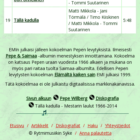
- Tommi Suutarinen
Matti Mikkola - Jani
Törmälä / Timo Kiiskinen
19
Tällä kadulla
5:48
/ Matti Mikkola - Tommi
Suutarinen
EMIn julkaisi jälleen kokoelman Pepen levytyksistä. Ilmeisesti
Pepe & Saimaa
-albumin menestyksen innoittamana. Kokoelma
on katsaus Pepen uraan vuodesta 1966 alkaen ja mukana on
myös pari raitaa tuolta Saimaa-albumilta. Edellisen Pepen
levytysten kokoelman
Elämältä kaiken sain
EMI julkaisi 1999.
Tätä kokoelmaa ei ole julkaistu digitaalisissa markkinakanavissa.
Sivun alkuun
Pepe Willberg
Diskografia
Tällä kadulla - Mestarin laulut 1966-2014
Etusivu
Artikkelit
Diskografiat
Haku
Yhteystiedot
© Rytmimusiikin Syke
Anna palautetta