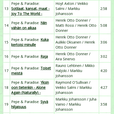
Pepe & Paradise:
Hoyt Axton / Veikko
13
Sotilaat, kansat, maa
t -
Salmi / Markku
2:58
Joy To The World -
Johansson
Henrik Otto Donner /
Pepe & Paradise:
Niin
14
Matti Rossi / Henrik Otto
5:08
vähän on aikaa
Donner
Henrik Otto Donner /
Pepe & Paradise:
Kuka
15
Aulikki Oksanen / Henrik
3:06
kertoisi minulle
Otto Donner
Henrik Otto Donner /
16
Pepe & Paradise:
Raja
3:02
Aira Sinervo
Rauno Lehtinen / Mikko
Pepe & Paradise:
Toiset
17
Haljoki / Markku
4:20
meistä
Johansson
Pepe & Paradise:
Yksin
Raymond O'Sullivan /
18
oon tietenkin
- Alone
Veikko Salmi / Markku
4:27
Again (Naturally) -
Johansson
Markku Johansson / Juha
Pepe & Paradise:
Syvä
19
Vainio / Markku
3:58
hiljaisuus
Johansson