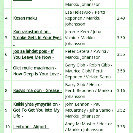
Markku Johansson
Esa Helasvuo / Pertti
4
Kesän maku
Reponen / Markku
2:49
Johansson
Kun rakastunut on
-
Jerome Kern / Juha
5
Smoke Gets In Your Eyes
Vainio / Markku
3:30
-
Johansson
Jos sä lähdet pois
- If
Peter Cetera / P.Wirsi /
6
3:35
You Leave Me Now -
Markku Johansson
Barry Gibb - Robin Gibb -
Olet mulle maailmain
-
7
Maurice Gibb/ Pertti
3:58
How Deep Is Your Love -
Reponen / Veikko Samuli
Barry Gibb / Hector -
8
Rasvis mä oon - Grease -
Pertti Reponen / Markku
3:16
Johansson
Kaikki yhtä ympyrää on -
John Lennon - Paul
9
Got To Get You Into My
McCartney / Juha Vainio /
3:52
Life -
Markku Johansson
Andy McMaster / Hector
10
Lentoon - Airport -
3:35
/ Markku Johansson