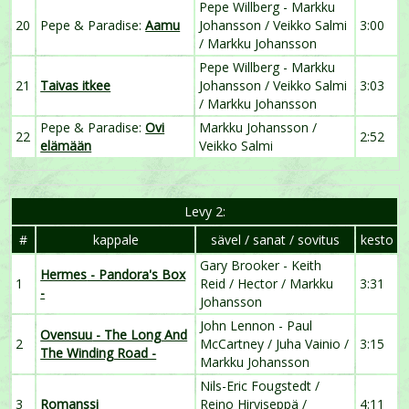
Pepe Willberg - Markku
20
Pepe & Paradise:
Aamu
Johansson / Veikko Salmi
3:00
/ Markku Johansson
Pepe Willberg - Markku
21
Taivas itkee
Johansson / Veikko Salmi
3:03
/ Markku Johansson
Pepe & Paradise:
Ovi
Markku Johansson /
22
2:52
elämään
Veikko Salmi
Levy 2:
#
kappale
sävel / sanat / sovitus
kesto
Gary Brooker - Keith
Hermes
- Pandora's Box
1
Reid / Hector / Markku
3:31
-
Johansson
John Lennon - Paul
Ovensuu
- The Long And
2
McCartney / Juha Vainio /
3:15
The Winding Road -
Markku Johansson
Nils-Eric Fougstedt /
3
Romanssi
Reino Hirviseppä /
4:11