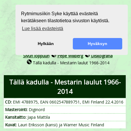
Rytmimusiikin Syke käyttää evästeitä
kerätäkseen tilastotietoa sivuston käytöstä.
Lue lisää evästeistä
Hylkään
Hyväksyn
Sivun loppuun
Pepe Willberg
Diskografia
Tällä kadulla - Mestarin laulut 1966-2014
Tällä kadulla - Mestarin laulut 1966-
2014
CD:
EMI ‎4788975, EAN 0602547889751, EMI Finland 22.4.2016
Masterointi:
Diginord
Kansitaitto:
Japa Mattila
Kuvat:
Lauri Eriksson (kansi) ja Warner Music Finland