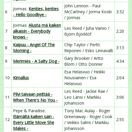
John Lennon - Paul
Jormas:
Kenties, kenties
6
McCartney / Jorma Koski
3:32
- Hello Goodbye -
/ Jormas
Jormas:
Alusta mä kaiken
Les Reed / Juha Vainio /
7
alkaisin
- Everybody
2:20
Björn Björklöf
knows -
Kaipuu
- Angel Of The
Chip Taylor / Pertti
8
3:13
Morning -
Reponen / Esko Linnavalli
Gary Brooker / Artto
9
Merimies
- A Salty Dog -
4:34
Blom / Otto Donner
Esa Helasvuo / Heikki
10
Kimallus
Nousiainen / Esa
2:04
Helasvuo
Les Reed - Jackie Rae /
Pilvi taivaan peittää
-
11
Leo Länsi / Markku
3:06
When There's No You -
Johansson
Pepe & Paradise:
Tony Mac Aulay - Roger
Elämältä kaiken sain
-
Greenaway - Roger Cook
12
2:55
Every Little Move She
/ Veikko Salmi / Markku
Makes -
Johansson